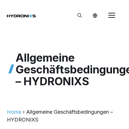
Zum
Inhalt
Me
springen
Allgemeine
Geschäftsbedingung
– HYDRONIXS
Home
›
Allgemeine Geschäftsbedingungen –
HYDRONIXS