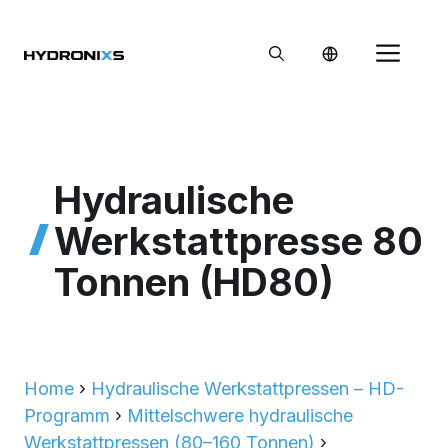
Zum
Inhalt
Me
springen
Hydraulische
Werkstattpresse 80
Tonnen (HD80)
Home
›
Hydraulische Werkstattpressen – HD-
Programm
›
Mittelschwere hydraulische
Werkstattpressen (80–160 Tonnen)
›